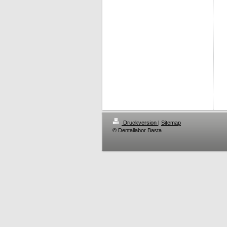
Druckversion
|
Sitemap
© Dentallabor Basta