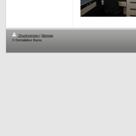
Druckversion
|
Sitemap
© Dentallabor Basta